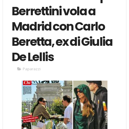
Berrettini vola a
Madrid con Carlo
Beretta, ex di Giulia
De Lellis
Paparazzi