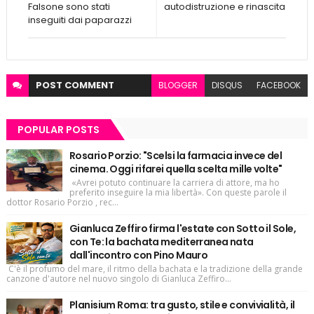
Falsone sono stati
autodistruzione e rinascita
inseguiti dai paparazzi
POST
COMMENT
BLOGGER
DISQUS
FACEBOOK
POPULAR POSTS
Rosario Porzio: "Scelsi la farmacia invece del
cinema. Oggi rifarei quella scelta mille volte"
«Avrei potuto continuare la carriera di attore, ma ho
preferito inseguire la mia libertà». Con queste parole il
dottor Rosario Porzio , rec...
Gianluca Zeffiro firma l'estate con Sotto il Sole,
con Te: la bachata mediterranea nata
dall'incontro con Pino Mauro
C'è il profumo del mare, il ritmo della bachata e la tradizione della grande
canzone d'autore nel nuovo singolo di Gianluca Zeffiro...
Planisium Roma: tra gusto, stile e convivialità, il