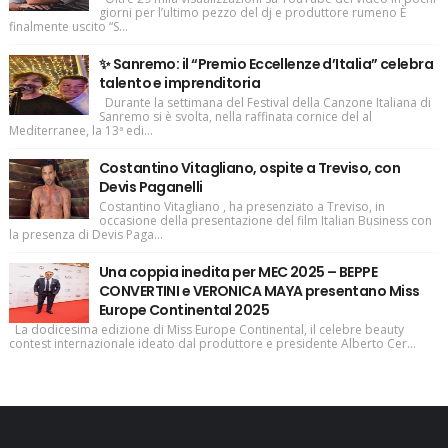
giorni per l’ultimo pezzo del dj e produttore rumeno È
finalmente uscito “S...
✨ Sanremo: il “Premio Eccellenze d’Italia” celebra
talento e imprenditoria
Durante la settimana del Festival della Canzone Italiana di
Sanremo si è svolta, nella raffinata cornice del al
Mediterranee, la 13ª edi...
Costantino Vitagliano, ospite a Treviso, con
Devis Paganelli
Costantino Vitagliano , ha presenziato a Treviso, in
occasione della presentazione del film Italian Business con
la presenza di Devis Paga...
Una coppia inedita per MEC 2025 – BEPPE
CONVERTINI e VERONICA MAYA presentano Miss
Europe Continental 2025
La dodicesima edizione di Miss Europe Continental, il celebre beauty
contest internazionale ideato dal produttore e presidente Alberto Cer...