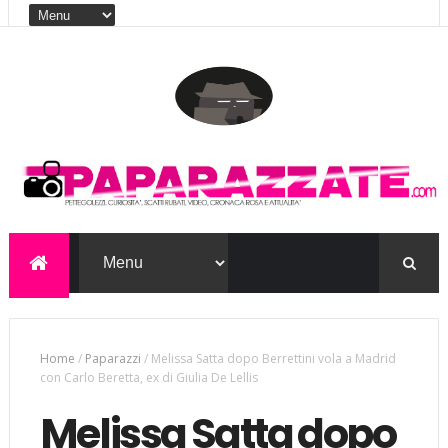
Home
/
Paparazzi
/
Melissa Satta dopo Berrettini vola a Madrid
con Carlo Beretta, ex di Giulia De Lellis
Melissa Satta dopo