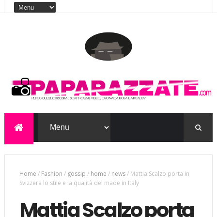
Home
/
Fashion
/
gossip
/
home
/
news
/
Mattia Scalzo porta in
Svizzera lo stile e la qualità del made in Italy
Mattia Scalzo porta