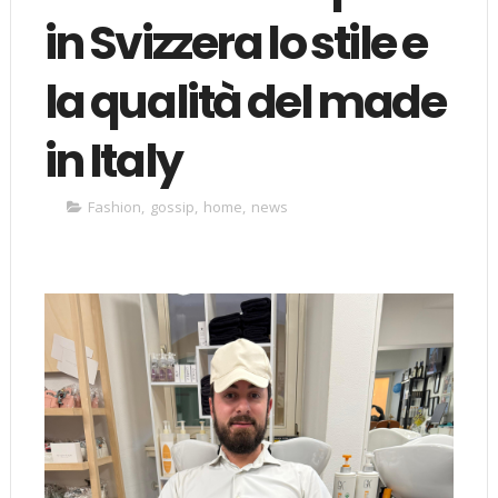
in Svizzera lo stile e
la qualità del made
in Italy
Fashion
,
gossip
,
home
,
news