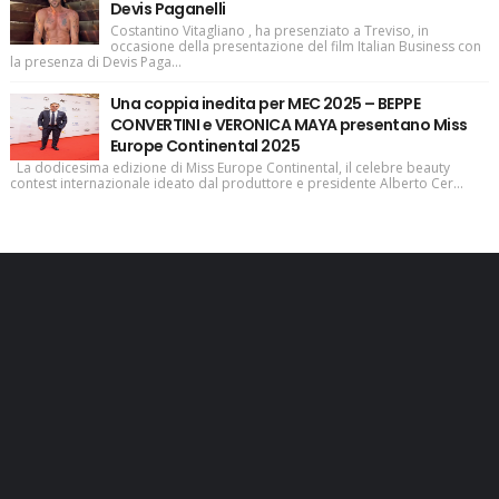
Devis Paganelli
Costantino Vitagliano , ha presenziato a Treviso, in
occasione della presentazione del film Italian Business con
la presenza di Devis Paga...
Una coppia inedita per MEC 2025 – BEPPE
CONVERTINI e VERONICA MAYA presentano Miss
Europe Continental 2025
La dodicesima edizione di Miss Europe Continental, il celebre beauty
contest internazionale ideato dal produttore e presidente Alberto Cer...