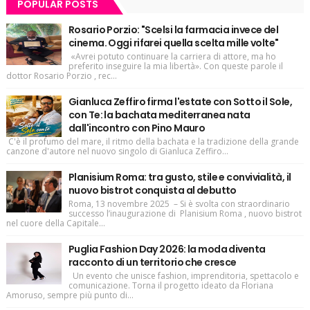
POPULAR POSTS
Rosario Porzio: "Scelsi la farmacia invece del
cinema. Oggi rifarei quella scelta mille volte"
«Avrei potuto continuare la carriera di attore, ma ho
preferito inseguire la mia libertà». Con queste parole il
dottor Rosario Porzio , rec...
Gianluca Zeffiro firma l'estate con Sotto il Sole,
con Te: la bachata mediterranea nata
dall'incontro con Pino Mauro
C'è il profumo del mare, il ritmo della bachata e la tradizione della grande
canzone d'autore nel nuovo singolo di Gianluca Zeffiro...
Planisium Roma: tra gusto, stile e convivialità, il
nuovo bistrot conquista al debutto
Roma, 13 novembre 2025 – Si è svolta con straordinario
successo l’inaugurazione di Planisium Roma , nuovo bistrot
nel cuore della Capitale...
Puglia Fashion Day 2026: la moda diventa
racconto di un territorio che cresce
Un evento che unisce fashion, imprenditoria, spettacolo e
comunicazione. Torna il progetto ideato da Floriana
Amoruso, sempre più punto di...