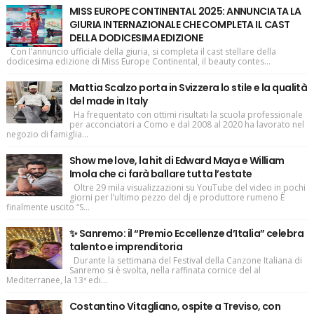
MISS EUROPE CONTINENTAL 2025: ANNUNCIATA LA
GIURIA INTERNAZIONALE CHE COMPLETA IL CAST
DELLA DODICESIMA EDIZIONE
Con l’annuncio ufficiale della giuria, si completa il cast stellare della
dodicesima edizione di Miss Europe Continental, il beauty contes...
Mattia Scalzo porta in Svizzera lo stile e la qualità
del made in Italy
Ha frequentato con ottimi risultati la scuola professionale
per acconciatori a Como e dal 2008 al 2020 ha lavorato nel
negozio di famiglia...
Show me love, la hit di Edward Maya e William
Imola che ci farà ballare tutta l’estate
Oltre 29 mila visualizzazioni su YouTube del video in pochi
giorni per l’ultimo pezzo del dj e produttore rumeno È
finalmente uscito “S...
✨ Sanremo: il “Premio Eccellenze d’Italia” celebra
talento e imprenditoria
Durante la settimana del Festival della Canzone Italiana di
Sanremo si è svolta, nella raffinata cornice del al
Mediterranee, la 13ª edi...
Costantino Vitagliano, ospite a Treviso, con