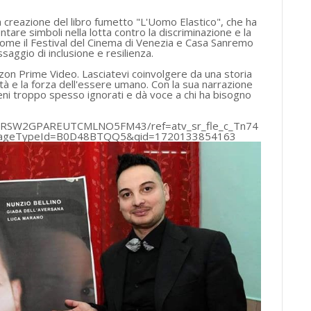
la creazione del libro fumetto "L'Uomo Elastico", che ha
are simboli nella lotta contro la discriminazione e la
 come il Festival del Cinema di Venezia e Casa Sanremo
aggio di inclusione e resilienza.
azon Prime Video. Lasciatevi coinvolgere da una storia
à e la forza dell'essere umano. Con la sua narrazione
meni troppo spesso ignorati e dà voce a chi ha bisogno
UAYWRSW2GPAREUTCMLNO5FM43/ref=atv_sr_fle_c_Tn74
&pageTypeId=B0D48BTQQ5&qid=1720133854163