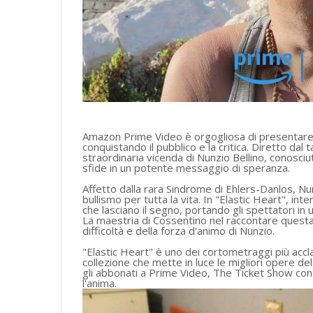
Amazon Prime Video è orgogliosa di presentare "
conquistando il pubblico e la critica. Diretto dal
straordinaria vicenda di Nunzio Bellino, conosci
sfide in un potente messaggio di speranza.
Affetto dalla rara Sindrome di Ehlers-Danlos, Nu
bullismo per tutta la vita. In "Elastic Heart", i
che lasciano il segno, portando gli spettatori i
La maestria di Cossentino nel raccontare questa
difficoltà e della forza d'animo di Nunzio.
"Elastic Heart" è uno dei cortometraggi più accl
collezione che mette in luce le migliori opere de
gli abbonati a Prime Video, The Ticket Show con
l'anima.