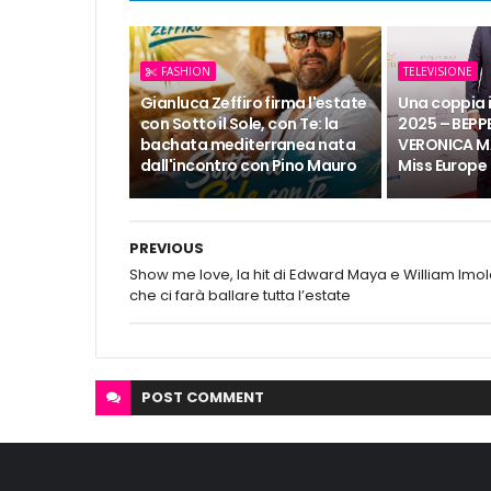
FASHION
TELEVISIONE
Gianluca Zeffiro firma l'estate
Una coppia 
con Sotto il Sole, con Te: la
2025 – BEPP
bachata mediterranea nata
VERONICA M
dall'incontro con Pino Mauro
Miss Europe
PREVIOUS
Show me love, la hit di Edward Maya e William Imo
che ci farà ballare tutta l’estate
POST
COMMENT