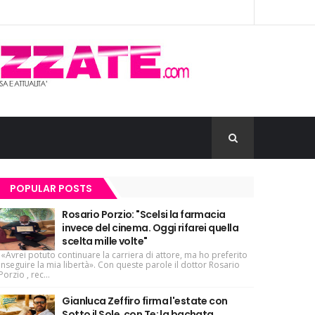
POPULAR POSTS
Rosario Porzio: "Scelsi la farmacia
invece del cinema. Oggi rifarei quella
scelta mille volte"
«Avrei potuto continuare la carriera di attore, ma ho preferito
inseguire la mia libertà». Con queste parole il dottor Rosario
Porzio , rec...
Gianluca Zeffiro firma l'estate con
Sotto il Sole, con Te: la bachata