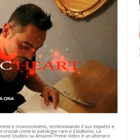
premi e riconoscimenti, testimoniando il suo impatto e
i cruciali come le patologie rare e il bullismo. La
d Sound Studios su Amazon Prime Video è un ulteriore