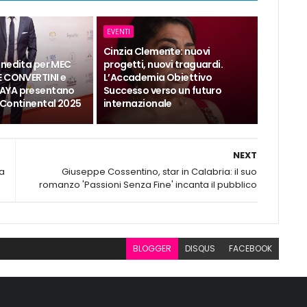
EVENTI
Cinzia Clemente: nuovi
inedita per MEC
progetti, nuovi traguardi.
E CONVERTINI e
L’Accademia Obiettivo
AYA presentano
Successo verso un futuro
 Continental 2025
internazionale
NEXT
la
Giuseppe Cossentino, star in Calabria: il suo
romanzo 'Passioni Senza Fine' incanta il pubblico
BLOGGER
DISQUS
FACEBOOK