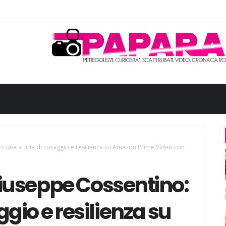
: una storia di coraggio e resilienza su Amazon Prime Video con
Giuseppe Cossentino:
ggio e resilienza su