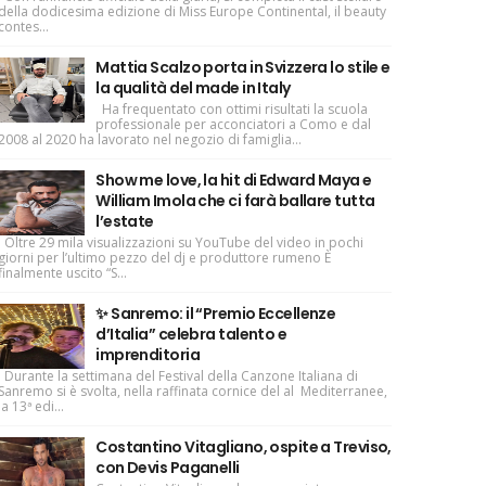
della dodicesima edizione di Miss Europe Continental, il beauty
contes...
Mattia Scalzo porta in Svizzera lo stile e
la qualità del made in Italy
Ha frequentato con ottimi risultati la scuola
professionale per acconciatori a Como e dal
2008 al 2020 ha lavorato nel negozio di famiglia...
Show me love, la hit di Edward Maya e
William Imola che ci farà ballare tutta
l’estate
Oltre 29 mila visualizzazioni su YouTube del video in pochi
giorni per l’ultimo pezzo del dj e produttore rumeno È
finalmente uscito “S...
✨ Sanremo: il “Premio Eccellenze
d’Italia” celebra talento e
imprenditoria
Durante la settimana del Festival della Canzone Italiana di
Sanremo si è svolta, nella raffinata cornice del al Mediterranee,
la 13ª edi...
Costantino Vitagliano, ospite a Treviso,
con Devis Paganelli