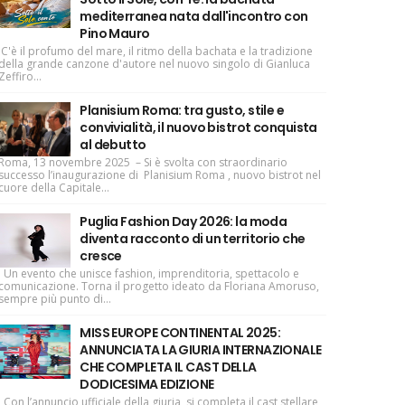
mediterranea nata dall'incontro con
Pino Mauro
C'è il profumo del mare, il ritmo della bachata e la tradizione
della grande canzone d'autore nel nuovo singolo di Gianluca
Zeffiro...
Planisium Roma: tra gusto, stile e
convivialità, il nuovo bistrot conquista
al debutto
Roma, 13 novembre 2025 – Si è svolta con straordinario
successo l’inaugurazione di Planisium Roma , nuovo bistrot nel
cuore della Capitale...
Puglia Fashion Day 2026: la moda
diventa racconto di un territorio che
cresce
Un evento che unisce fashion, imprenditoria, spettacolo e
comunicazione. Torna il progetto ideato da Floriana Amoruso,
sempre più punto di...
MISS EUROPE CONTINENTAL 2025:
ANNUNCIATA LA GIURIA INTERNAZIONALE
CHE COMPLETA IL CAST DELLA
DODICESIMA EDIZIONE
Con l’annuncio ufficiale della giuria, si completa il cast stellare