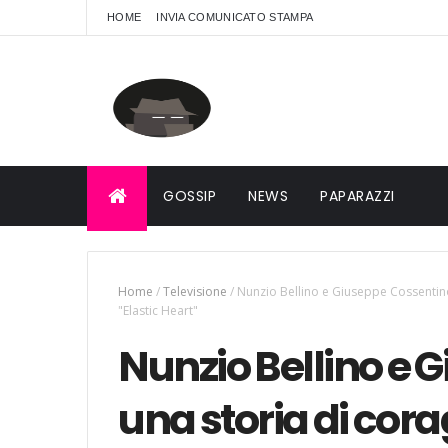
HOME
INVIA COMUNICATO STAMPA
GOSSIP
NEWS
PAPARAZZI
Home
/
Televisione
/
Nunzio Bellino e Giuseppe Cossentino
"Elastic Heart"
Nunzio Bellino e 
una storia di cora