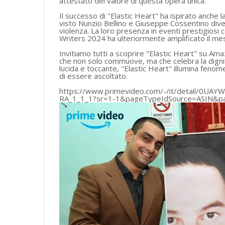
attestato del valore di questa opera unica.
Il successo di "Elastic Heart" ha ispirato anche 
visto Nunzio Bellino e Giuseppe Cossentino divent
violenza. La loro presenza in eventi prestigiosi
Writers 2024 ha ulteriormente amplificato il mess
Invitiamo tutti a scoprire "Elastic Heart" su Am
che non solo commuove, ma che celebra la dignit
lucida e toccante, "Elastic Heart" illumina feno
di essere ascoltato.
https://www.primevideo.com/-/it/detail/0
RA_1_1_1?sr=1-1&pageTypeIdSource=ASIN